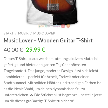
START
/
MUSIK
/
MUSIC LOVER
Music Lover – Wooden Guitar T-Shirt
Ursprünglicher
Aktueller
40,00
€
29,99
€
Preis
Preis
Dieses T-Shirt ist aus weichem, atmungsaktivem Material
war:
ist:
gefertigt und bietet den ganzen Tag über höchsten
40,00 €
29,99 €.
Tragekomfort. Das junge, moderne Design lässt sich leicht
kombinieren – perfekt für Arbeit, Freizeit oder einen
Stadtbummel. Mit soliden Nähten und trendigen Farben ist
es die ideale Wahl, um deinen dynamischen Stil zu
unterstreichen. 🔥 Die Stückzahl ist begrenzt – bestelle jetzt,
um dir dieses großartige T-Shirt zu sichern!