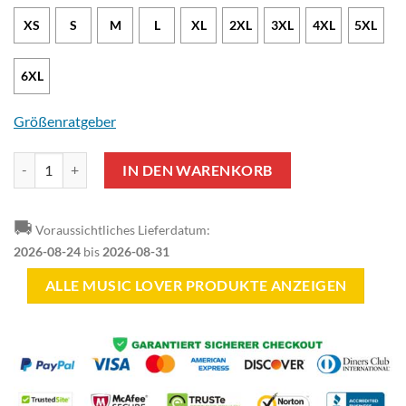
XS
S
M
L
XL
2XL
3XL
4XL
5XL
6XL
Größenratgeber
Music Lover - Wooden Guitar T-Shirt Menge
IN DEN WARENKORB
🚚
Voraussichtliches Lieferdatum:
2026-08-24
bis
2026-08-31
ALLE MUSIC LOVER PRODUKTE ANZEIGEN