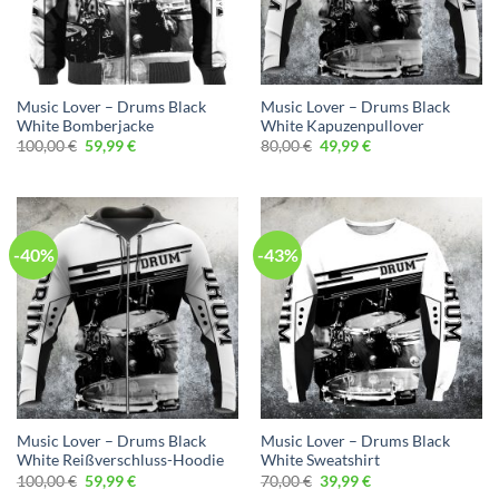
Music Lover – Drums Black
Music Lover – Drums Black
White Bomberjacke
White Kapuzenpullover
Ursprünglicher
Aktueller
Ursprünglicher
Aktueller
100,00
€
59,99
€
80,00
€
49,99
€
Preis
Preis
Preis
Preis
war:
ist:
war:
ist:
100,00 €
59,99 €.
80,00 €
49,99 €.
-40%
-43%
Music Lover – Drums Black
Music Lover – Drums Black
White Reißverschluss-Hoodie
White Sweatshirt
Ursprünglicher
Aktueller
Ursprünglicher
Aktueller
100,00
€
59,99
€
70,00
€
39,99
€
Preis
Preis
Preis
Preis