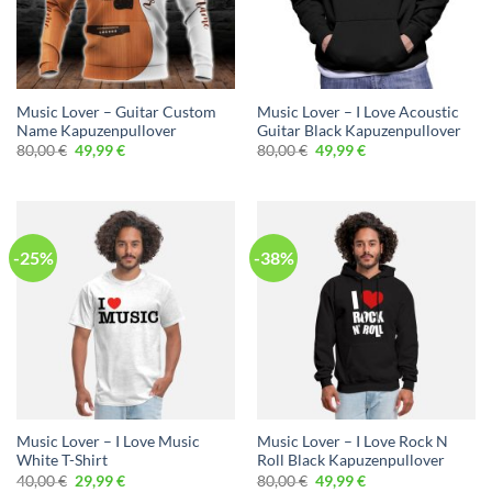
Music Lover – Guitar Custom
Music Lover – I Love Acoustic
Name Kapuzenpullover
Guitar Black Kapuzenpullover
Ursprünglicher
Aktueller
Ursprünglicher
Aktueller
80,00
€
49,99
€
80,00
€
49,99
€
Preis
Preis
Preis
Preis
war:
ist:
war:
ist:
80,00 €
49,99 €.
80,00 €
49,99 €.
-25%
-38%
Music Lover – I Love Music
Music Lover – I Love Rock N
White T-Shirt
Roll Black Kapuzenpullover
Ursprünglicher
Aktueller
Ursprünglicher
Aktueller
40,00
€
29,99
€
80,00
€
49,99
€