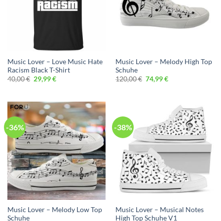
Music Lover – Love Music Hate
Music Lover – Melody High Top
Racism Black T-Shirt
Schuhe
Ursprünglicher
Aktueller
Ursprünglicher
Aktueller
40,00
€
29,99
€
120,00
€
74,99
€
Preis
Preis
Preis
Preis
war:
ist:
war:
ist:
40,00 €
29,99 €.
120,00 €
74,99 €.
-36%
-38%
Music Lover – Melody Low Top
Music Lover – Musical Notes
Schuhe
High Top Schuhe V1