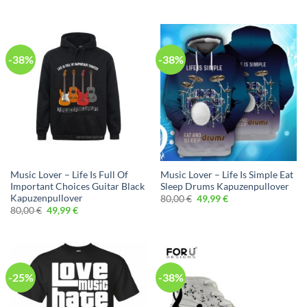
Preis
Preis
Preis
Preis
war:
ist:
war:
ist:
40,00 €
29,99 €.
80,00 €
49,99 €.
-38%
-38%
Music Lover – Life Is Full Of
Music Lover – Life Is Simple Eat
Important Choices Guitar Black
Sleep Drums Kapuzenpullover
Kapuzenpullover
Ursprünglicher
Aktueller
80,00
€
49,99
€
Preis
Preis
Ursprünglicher
Aktueller
80,00
€
49,99
€
war:
ist:
Preis
Preis
80,00 €
49,99 €.
war:
ist:
80,00 €
49,99 €.
-25%
-38%