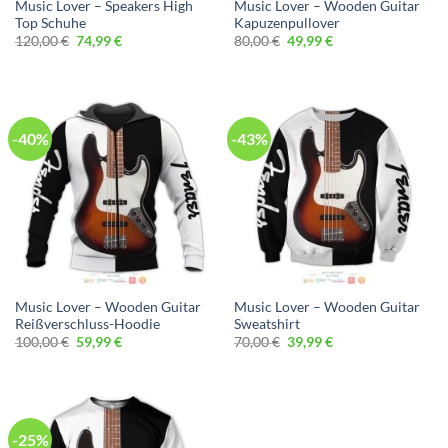
Music Lover – Speakers High
Music Lover – Wooden Guitar
Top Schuhe
Kapuzenpullover
Ursprünglicher
Aktueller
Ursprünglicher
Aktueller
120,00
€
74,99
€
80,00
€
49,99
€
Preis
Preis
Preis
Preis
war:
ist:
war:
ist:
120,00 €
74,99 €.
80,00 €
49,99 €.
-40%
-43%
Music Lover – Wooden Guitar
Music Lover – Wooden Guitar
Reißverschluss-Hoodie
Sweatshirt
Ursprünglicher
Aktueller
Ursprünglicher
Aktueller
100,00
€
59,99
€
70,00
€
39,99
€
Preis
Preis
Preis
Preis
war:
ist:
war:
ist:
100,00 €
59,99 €.
70,00 €
39,99 €.
-25%