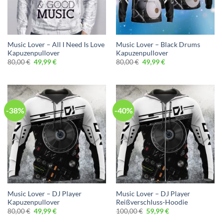
Music Lover – All I Need Is Love
Music Lover – Black Drums
Kapuzenpullover
Kapuzenpullover
Ursprünglicher
Aktueller
Ursprünglicher
Aktueller
80,00
€
49,99
€
80,00
€
49,99
€
Preis
Preis
Preis
Preis
war:
ist:
war:
ist:
80,00 €
49,99 €.
80,00 €
49,99 €.
-38%
-40%
Music Lover – DJ Player
Music Lover – DJ Player
Kapuzenpullover
Reißverschluss-Hoodie
Ursprünglicher
Aktueller
Ursprünglicher
Aktueller
80,00
€
49,99
€
100,00
€
59,99
€
Preis
Preis
Preis
Preis