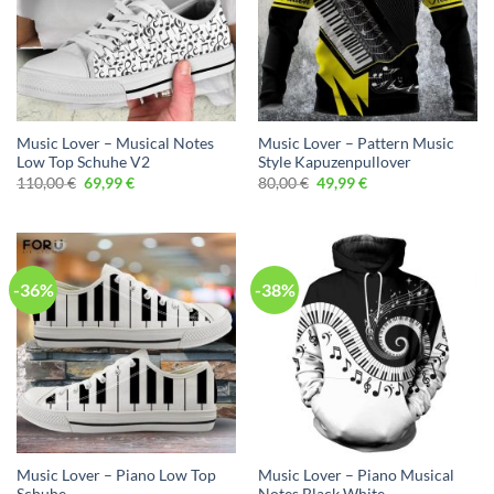
Music Lover – Musical Notes
Music Lover – Pattern Music
Low Top Schuhe V2
Style Kapuzenpullover
Ursprünglicher
Aktueller
Ursprünglicher
Aktueller
110,00
€
69,99
€
80,00
€
49,99
€
Preis
Preis
Preis
Preis
war:
ist:
war:
ist:
110,00 €
69,99 €.
80,00 €
49,99 €.
-36%
-38%
Music Lover – Piano Low Top
Music Lover – Piano Musical