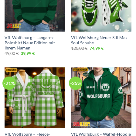
VfL Wolfsburg – Langarm-
VfL Wolfsburg Neuer Stil Max
Poloshirt Neue Edition mit
Soul Schuhe
Ihrem Namen
Ursprünglicher
Aktueller
120,00
€
74,99
€
Preis
Preis
Ursprünglicher
Aktueller
49,00
€
39,99
€
war:
ist:
Preis
Preis
120,00 €
74,99 €.
war:
ist:
49,00 €
39,99 €.
-21%
-25%
VfL Wolfsburg – Fleece-
VfL Wolfsburg – Waffel-Hoodie