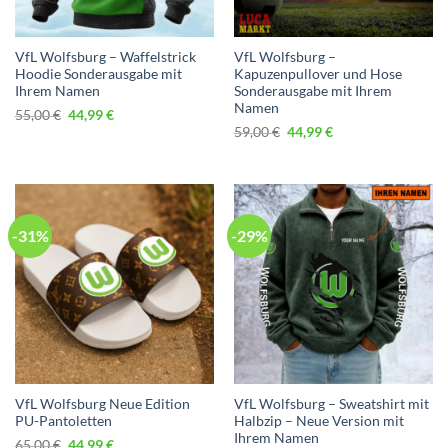
VfL Wolfsburg – Waffelstrick
VfL Wolfsburg –
Hoodie Sonderausgabe mit
Kapuzenpullover und Hose
Ihrem Namen
Sonderausgabe mit Ihrem
Namen
Ursprünglicher
Aktueller
55,00
€
44,99
€
Preis
Preis
Ursprünglicher
Aktueller
59,00
€
44,99
€
war:
ist:
Preis
Preis
55,00 €
44,99 €.
war:
ist:
59,00 €
44,99 €.
-31%
-29%
VfL Wolfsburg Neue Edition
VfL Wolfsburg – Sweatshirt mit
PU-Pantoletten
Halbzip – Neue Version mit
Ihrem Namen
Ursprünglicher
Aktueller
65,00
€
44,99
€