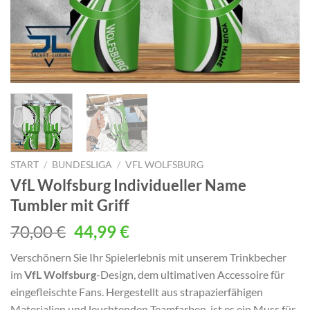
START
/
BUNDESLIGA
/
VFL WOLFSBURG
VfL Wolfsburg Individueller Name
Tumbler mit Griff
Ursprünglicher
Aktueller
70,00
€
44,99
€
Preis
Preis
Verschönern Sie Ihr Spielerlebnis mit unserem Trinkbecher
war:
ist:
im
VfL Wolfsburg
-Design, dem ultimativen Accessoire für
70,00 €
44,99 €.
eingefleischte Fans. Hergestellt aus strapazierfähigen
Materialien und leuchtenden Teamfarben, ist es ein Muss für