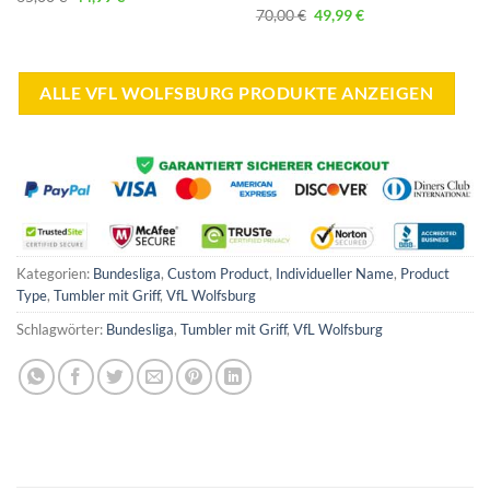
Preis
Preis
Ursprünglicher
Aktueller
70,00
€
49,99
€
war:
ist:
Preis
Preis
65,00 €
44,99 €.
war:
ist:
70,00 €
49,99 €.
ALLE VFL WOLFSBURG PRODUKTE ANZEIGEN
Kategorien:
Bundesliga
,
Custom Product
,
Individueller Name
,
Product
Type
,
Tumbler mit Griff
,
VfL Wolfsburg
Schlagwörter:
Bundesliga
,
Tumbler mit Griff
,
VfL Wolfsburg