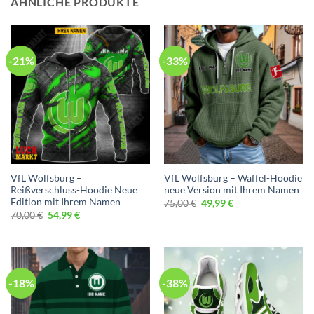
ÄHNLICHE PRODUKTE
-21%
-33%
VfL Wolfsburg –
VfL Wolfsburg – Waffel-Hoodie
Reißverschluss-Hoodie Neue
neue Version mit Ihrem Namen
Edition mit Ihrem Namen
Ursprünglicher
Aktueller
75,00
€
49,99
€
Preis
Preis
Ursprünglicher
Aktueller
70,00
€
54,99
€
war:
ist:
Preis
Preis
75,00 €
49,99 €.
war:
ist:
70,00 €
54,99 €.
-18%
-38%