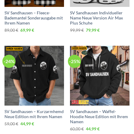
SV Sandhausen – Fleece-
SV Sandhausen Individueller
Bademantel Sonderausgabe mit
Name Neue Version Air Max
Ihrem Namen
Plus Schuhe
Ursprünglicher
Aktueller
Ursprünglicher
Aktueller
89,00
€
69,99
€
99,99
€
79,99
€
Preis
Preis
Preis
Preis
war:
ist:
war:
ist:
89,00 €
69,99 €.
99,99 €
79,99 €.
-24%
-25%
SV Sandhausen – Kurzarmhemd
SV Sandhausen – Waffel-
Neue Edition mit Ihrem Namen
Hoodie Neue Edition mit Ihrem
Namen
Ursprünglicher
Aktueller
59,00
€
44,99
€
Preis
Preis
Ursprünglicher
Aktueller
60,00
€
44,99
€
war:
ist:
Preis
Preis