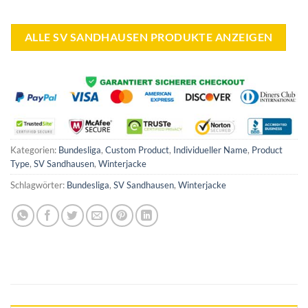
59,00 €
44,99 €.
war:
ist:
60,00 €
44,99 €.
ALLE SV SANDHAUSEN PRODUKTE ANZEIGEN
Kategorien:
Bundesliga
,
Custom Product
,
Individueller Name
,
Product
Type
,
SV Sandhausen
,
Winterjacke
Schlagwörter:
Bundesliga
,
SV Sandhausen
,
Winterjacke