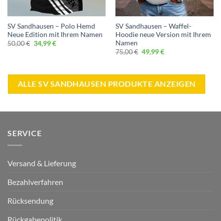
SV Sandhausen – Polo Hemd
SV Sandhausen – Waffel-
Neue Edition mit Ihrem Namen
Hoodie neue Version mit Ihrem
Namen
Ursprünglicher
Aktueller
50,00
€
34,99
€
Preis
Preis
Ursprünglicher
Aktueller
75,00
€
49,99
€
war:
ist:
Preis
Preis
50,00 €
34,99 €.
war:
ist:
75,00 €
49,99 €.
ALLE SV SANDHAUSEN PRODUKTE ANZEIGEN
SERVICE
Versand & Lieferung
Bezahlverfahren
Rücksendung
Rückgabepolitik