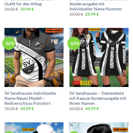
Outfit für den Alltag
Sonderausgabe mit
Individueller Name Nummer
Ursprünglicher
Aktueller
39,00
€
29,99
€
Preis
Preis
Ursprünglicher
Aktueller
39,00
€
29,99
€
war:
ist:
Preis
Preis
39,00 €
29,99 €.
war:
ist:
39,00 €
29,99 €.
-36%
-10%
SV Sandhausen Individueller
SV Sandhausen – Damenkleid
Name Neues Modell –
mit Kapuze Sonderausgabe mit
Reißverschluss Poloshirt
Ihrem Namen
Ursprünglicher
Aktueller
Ursprünglicher
Aktueller
70,00
€
44,99
€
50,00
€
44,99
€
Preis
Preis
Preis
Preis
war:
ist:
war:
ist:
70,00 €
44,99 €.
50,00 €
44,99 €.