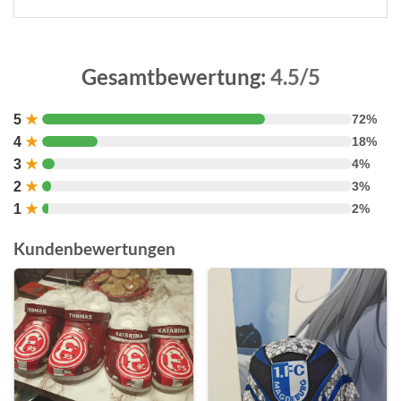
Gesamtbewertung:
4.5/5
5
★
72%
4
★
18%
3
★
4%
2
★
3%
1
★
2%
Kundenbewertungen