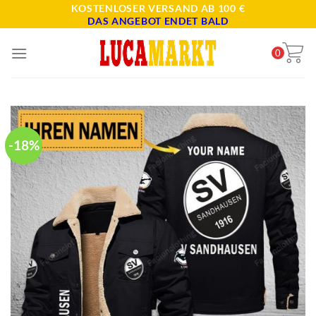
Skip
KOSTENLOSER VERSAND AB 100 €
DAS ANGEBOT ENDET BALD
to
content
0
-18%