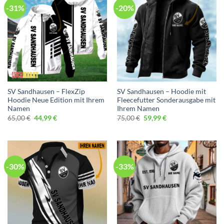
-31%
-20%
SV Sandhausen – FlexZip
SV Sandhausen – Hoodie mit
Hoodie Neue Edition mit Ihrem
Fleecefutter Sonderausgabe mit
Namen
Ihrem Namen
Ursprünglicher
Aktueller
Ursprünglicher
Aktueller
65,00
€
44,99
€
75,00
€
59,99
€
Preis
Preis
Preis
Preis
war:
ist:
war:
ist:
65,00 €
44,99 €.
75,00 €
59,99 €.
-30%
-33%