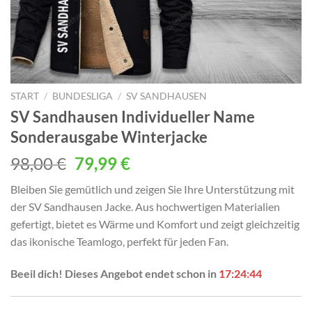
START
/
BUNDESLIGA
/
SV SANDHAUSEN
SV Sandhausen Individueller Name
Sonderausgabe Winterjacke
Ursprünglicher
Aktueller
98,00
€
79,99
€
Preis
Preis
Bleiben Sie gemütlich und zeigen Sie Ihre Unterstützung mit
war:
ist:
der SV Sandhausen Jacke. Aus hochwertigen Materialien
98,00 €
79,99 €.
gefertigt, bietet es Wärme und Komfort und zeigt gleichzeitig
das ikonische Teamlogo, perfekt für jeden Fan.
Beeil dich! Dieses Angebot endet schon in
17:24:42