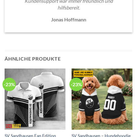
Kundensupport war immer freundlich und
hilfsbereit.
Jonas Hoffmann
ÄHNLICHE PRODUKTE
-23%
-23%
SV Sandhausen Fan Edition
SV Sandhausen – Hundehoodie