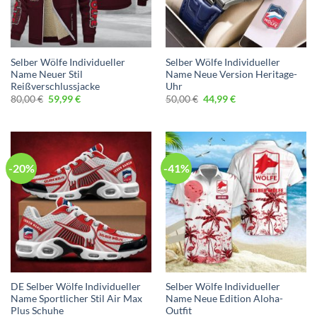
Selber Wölfe Individueller
Selber Wölfe Individueller
Name Neuer Stil
Name Neue Version Heritage-
Reißverschlussjacke
Uhr
Ursprünglicher
Aktueller
Ursprünglicher
Aktueller
80,00
€
59,99
€
50,00
€
44,99
€
Preis
Preis
Preis
Preis
war:
ist:
war:
ist:
80,00 €
59,99 €.
50,00 €
44,99 €.
-20%
-41%
DE Selber Wölfe Individueller
Selber Wölfe Individueller
Name Sportlicher Stil Air Max
Name Neue Edition Aloha-
Plus Schuhe
Outfit