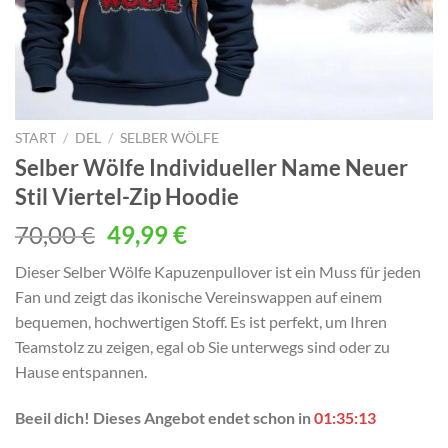
START
/
DEL
/
SELBER WÖLFE
Selber Wölfe Individueller Name Neuer
Stil Viertel-Zip Hoodie
Ursprünglicher
Aktueller
70,00
€
49,99
€
Preis
Preis
Dieser Selber Wölfe Kapuzenpullover ist ein Muss für jeden
war:
ist:
Fan und zeigt das ikonische Vereinswappen auf einem
70,00 €
49,99 €.
bequemen, hochwertigen Stoff. Es ist perfekt, um Ihren
Teamstolz zu zeigen, egal ob Sie unterwegs sind oder zu
Hause entspannen.
Beeil dich! Dieses Angebot endet schon in
01:35:11