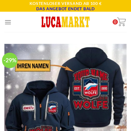
Skip
KOSTENLOSER VERSAND AB 100 €
DAS ANGEBOT ENDET BALD
to
content
0
-29%