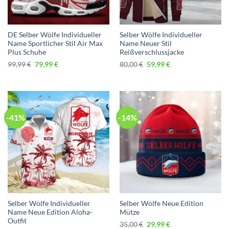
DE Selber Wölfe Individueller
Selber Wölfe Individueller
Name Sportlicher Stil Air Max
Name Neuer Stil
Plus Schuhe
Reißverschlussjacke
Ursprünglicher
Aktueller
Ursprünglicher
Aktueller
99,99
€
79,99
€
80,00
€
59,99
€
Preis
Preis
Preis
Preis
war:
ist:
war:
ist:
99,99 €
79,99 €.
80,00 €
59,99 €.
-41%
-14%
Selber Wölfe Individueller
Selber Wölfe Neue Edition
Name Neue Edition Aloha-
Mütze
Outfit
Ursprünglicher
Aktueller
35,00
€
29,99
€