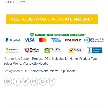
Preis
Preis
Ursprünglicher
Aktueller
56,00
€
32,99
€
war:
ist:
Preis
Preis
35,00 €
29,99 €.
war:
ist:
56,00 €
32,99 €.
ALLE SELBER WÖLFE PRODUKTE ANZEIGEN
Kategorien:
Custom Product
,
DEL
,
Individueller Name
,
Product Type
,
Selber Wölfe
,
Viertel-Zip Hoodie
Schlagwörter:
DEL
,
Selber Wölfe
,
Viertel-Zip Hoodie