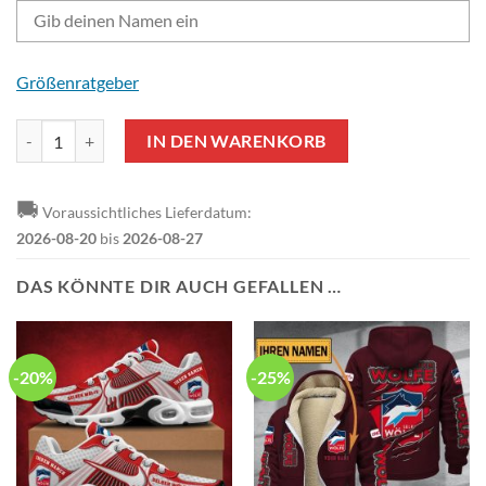
Größenratgeber
Selber Wölfe Individueller Name Neuer Stil Viertel-Zip Hoodie Meng
IN DEN WARENKORB
🚚
Voraussichtliches Lieferdatum:
2026-08-20
bis
2026-08-27
DAS KÖNNTE DIR AUCH GEFALLEN …
-20%
-25%