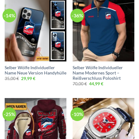
-14%
-36%
Selber Wölfe Individueller
Selber Wölfe Individueller
Name Neue Version Handyhülle
Name Modernes Sport –
Reißverschluss Poloshirt
Ursprünglicher
Aktueller
35,00
€
29,99
€
Preis
Preis
Ursprünglicher
Aktueller
70,00
€
44,99
€
war:
ist:
Preis
Preis
35,00 €
29,99 €.
war:
ist:
70,00 €
44,99 €.
-25%
-10%