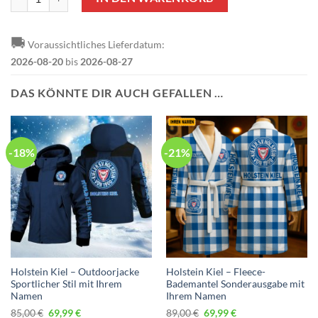
🚚
Voraussichtliches Lieferdatum:
2026-08-20
bis
2026-08-27
DAS KÖNNTE DIR AUCH GEFALLEN …
-18%
-21%
Holstein Kiel – Outdoorjacke
Holstein Kiel – Fleece-
Sportlicher Stil mit Ihrem
Bademantel Sonderausgabe mit
Namen
Ihrem Namen
Ursprünglicher
Aktueller
Ursprünglicher
Aktueller
85,00
€
69,99
€
89,00
€
69,99
€