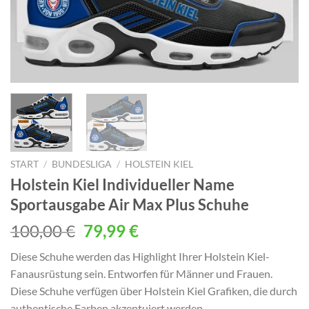
START
/
BUNDESLIGA
/
HOLSTEIN KIEL
Holstein Kiel Individueller Name
Sportausgabe Air Max Plus Schuhe
Ursprünglicher
Aktueller
100,00
€
79,99
€
Preis
Preis
Diese Schuhe werden das Highlight Ihrer Holstein Kiel-
war:
ist:
Fanausrüstung sein. Entworfen für Männer und Frauen.
100,00 €
79,99 €.
Diese Schuhe verfügen über Holstein Kiel Grafiken, die durch
authentische Farben akzentuiert werden.