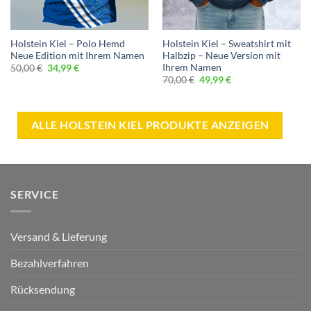
Holstein Kiel – Polo Hemd
Holstein Kiel – Sweatshirt mit
Neue Edition mit Ihrem Namen
Halbzip – Neue Version mit
Ihrem Namen
Ursprünglicher
Aktueller
50,00
€
34,99
€
Preis
Preis
Ursprünglicher
Aktueller
70,00
€
49,99
€
war:
ist:
Preis
Preis
50,00 €
34,99 €.
war:
ist:
70,00 €
49,99 €.
ALLE HOLSTEIN KIEL PRODUKTE ANZEIGEN
SERVICE
Versand & Lieferung
Bezahlverfahren
Rücksendung