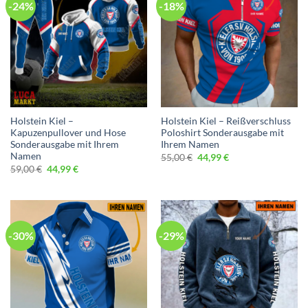
-24%
-18%
Holstein Kiel –
Holstein Kiel – Reißverschluss
Kapuzenpullover und Hose
Poloshirt Sonderausgabe mit
Sonderausgabe mit Ihrem
Ihrem Namen
Namen
Ursprünglicher
Aktueller
55,00
€
44,99
€
Preis
Preis
Ursprünglicher
Aktueller
59,00
€
44,99
€
war:
ist:
Preis
Preis
55,00 €
44,99 €.
war:
ist:
59,00 €
44,99 €.
-30%
-29%