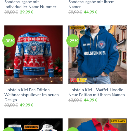
Sonderausgabe mit
Sonderausgabe mit Ihrem
Individueller Name Nummer
Namen
Ursprünglicher
Aktueller
Ursprünglicher
Aktueller
39,00
€
29,99
€
59,99
€
44,99
€
Preis
Preis
Preis
Preis
war:
ist:
war:
ist:
39,00 €
29,99 €.
59,99 €
44,99 €.
-38%
-25%
Holstein Kiel Fan Edition
Holstein Kiel – Waffel-Hoodie
Weihnachtspullover im neuen
Neue Edition mit Ihrem Namen
Design
Ursprünglicher
Aktueller
60,00
€
44,99
€
Preis
Preis
Ursprünglicher
Aktueller
80,00
€
49,99
€
war:
ist:
Preis
Preis
60,00 €
44,99 €.
war:
ist:
80,00 €
49,99 €.