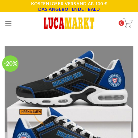
Skip
KOSTENLOSER VERSAND AB 100 €
DAS ANGEBOT ENDET BALD
to
content
0
-20%