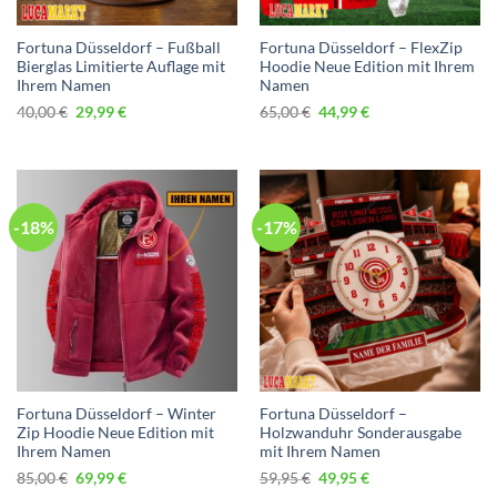
Fortuna Düsseldorf – Fußball
Fortuna Düsseldorf – FlexZip
Bierglas Limitierte Auflage mit
Hoodie Neue Edition mit Ihrem
Ihrem Namen
Namen
Ursprünglicher
Aktueller
Ursprünglicher
Aktueller
40,00
€
29,99
€
65,00
€
44,99
€
Preis
Preis
Preis
Preis
war:
ist:
war:
ist:
40,00 €
29,99 €.
65,00 €
44,99 €.
-18%
-17%
Fortuna Düsseldorf – Winter
Fortuna Düsseldorf –
Zip Hoodie Neue Edition mit
Holzwanduhr Sonderausgabe
Ihrem Namen
mit Ihrem Namen
Ursprünglicher
Aktueller
Ursprünglicher
Aktueller
85,00
€
69,99
€
59,95
€
49,95
€
Preis
Preis
Preis
Preis