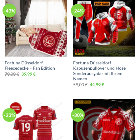
-43%
-24%
Fortuna Düsseldorf
Fortuna Düsseldorf –
Fleecedecke – Fan Edition
Kapuzenpullover und Hose
Sonderausgabe mit Ihrem
Ursprünglicher
Aktueller
70,00
€
39,99
€
Preis
Preis
Namen
war:
ist:
Ursprünglicher
Aktueller
59,00
€
44,99
€
70,00 €
39,99 €.
Preis
Preis
war:
ist:
59,00 €
44,99 €.
-23%
-30%