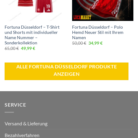
Fortuna Düsseldorf – T-Shirt
Fortuna Düsseldorf – Polo
und Shorts mit individueller
Hemd Neuer Stil mit Ihrem
Name Nummer –
Namen
Sonderkollektion
Ursprünglicher
Aktueller
50,00
€
34,99
€
Preis
Preis
Ursprünglicher
Aktueller
65,00
€
49,99
€
war:
ist:
Preis
Preis
50,00 €
34,99 €.
war:
ist:
65,00 €
49,99 €.
ALLE FORTUNA DÜSSELDORF PRODUKTE
ANZEIGEN
SERVICE
Versand & Lieferung
Bezahlverfahren