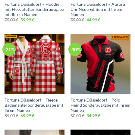
Fortuna Düsseldorf – Hoodie
Fortuna Düsseldorf – Aurora
mit Fleecefutter Sonderausgabe
Uhr Neue Edition mit Ihrem
mit Ihrem Namen
Namen
Ursprünglicher
Aktueller
Ursprünglicher
Aktueller
75,00
€
59,99
€
55,00
€
44,99
€
Preis
Preis
Preis
Preis
war:
ist:
war:
ist:
75,00 €
59,99 €.
55,00 €
44,99 €.
-21%
-30%
Fortuna Düsseldorf – Fleece-
Fortuna Düsseldorf – Polo
Bademantel Sonderausgabe mit
Hemd Sonderausgabe mit Ihrem
Ihrem Namen
Namen
Ursprünglicher
Aktueller
Ursprünglicher
Aktueller
89,00
€
69,99
€
50,00
€
34,99
€
Preis
Preis
Preis
Preis
war:
ist:
war:
ist:
89,00 €
69,99 €.
50,00 €
34,99 €.