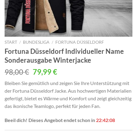
START
/
BUNDESLIGA
/
FORTUNA DÜSSELDORF
Fortuna Düsseldorf Individueller Name
Sonderausgabe Winterjacke
Ursprünglicher
Aktueller
98,00
€
79,99
€
Preis
Preis
Bleiben Sie gemütlich und zeigen Sie Ihre Unterstützung mit
war:
ist:
der Fortuna Düsseldorf Jacke. Aus hochwertigen Materialien
98,00 €
79,99 €.
gefertigt, bietet es Wärme und Komfort und zeigt gleichzeitig
das ikonische Teamlogo, perfekt für jeden Fan.
Beeil dich! Dieses Angebot endet schon in
22:42:06