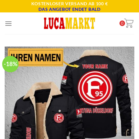
Skip
KOSTENLOSER VERSAND AB 100 €
DAS ANGEBOT ENDET BALD
to
content
0
-18%