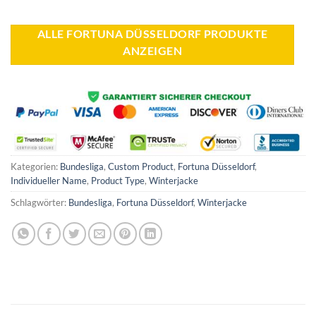
war:
ist:
war:
ist:
85,00 €
69,99 €.
59,95 €
49,95 €.
ALLE FORTUNA DÜSSELDORF PRODUKTE
ANZEIGEN
Kategorien:
Bundesliga
,
Custom Product
,
Fortuna Düsseldorf
,
Individueller Name
,
Product Type
,
Winterjacke
Schlagwörter:
Bundesliga
,
Fortuna Düsseldorf
,
Winterjacke