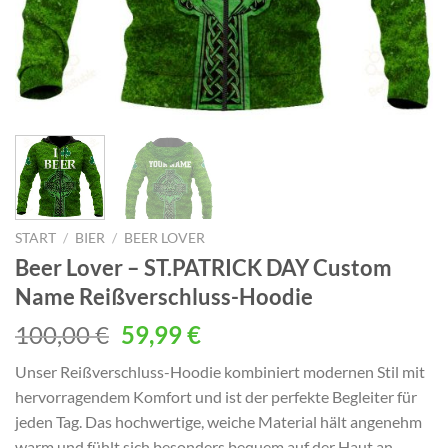
START
/
BIER
/
BEER LOVER
Beer Lover – ST.PATRICK DAY Custom
Name Reißverschluss-Hoodie
Ursprünglicher
Aktueller
100,00
€
59,99
€
Preis
Preis
Unser Reißverschluss-Hoodie kombiniert modernen Stil mit
war:
ist:
hervorragendem Komfort und ist der perfekte Begleiter für
100,00 €
59,99 €.
jeden Tag. Das hochwertige, weiche Material hält angenehm
warm und fühlt sich besonders bequem auf der Haut an.