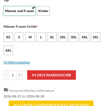
Typ
*
Männer und Frauen
Kinder
Männer Frauen Größe
*
XS
S
M
L
XL
2XL
3XL
4XL
5XL
6XL
Größenratgeber
Beer Lover - ST.PATRICK DAY Custom Name Reißverschluss-Hoodie 
IN DEN WARENKORB
🚚
Voraussichtliches Lieferdatum:
2026-08-21
bis
2026-08-28
ALLE BEER LOVER PRODUKTE ANZEIGEN