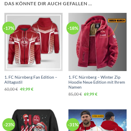
DAS KÖNNTE DIR AUCH GEFALLEN …
-17%
-18%
1. FC Nürnberg Fan Edition –
1. FC Nürnberg – Winter Zip
Alltagsstil
Hoodie Neue Edition mit Ihrem
Namen
Ursprünglicher
Aktueller
60,00
€
49,99
€
Preis
Preis
Ursprünglicher
Aktueller
85,00
€
69,99
€
war:
ist:
Preis
Preis
60,00 €
49,99 €.
war:
ist:
85,00 €
69,99 €.
-23%
-31%