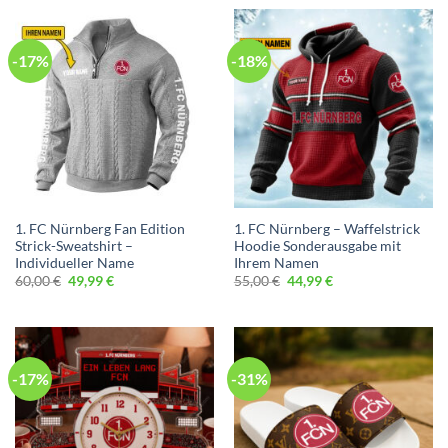
75,00 €
59,99 €.
-17%
-18%
1. FC Nürnberg Fan Edition
1. FC Nürnberg – Waffelstrick
Strick-Sweatshirt –
Hoodie Sonderausgabe mit
Individueller Name
Ihrem Namen
Ursprünglicher
Aktueller
Ursprünglicher
Aktueller
60,00
€
49,99
€
55,00
€
44,99
€
Preis
Preis
Preis
Preis
war:
ist:
war:
ist:
60,00 €
49,99 €.
55,00 €
44,99 €.
-17%
-31%