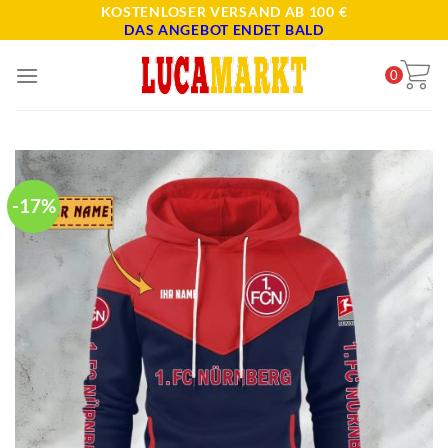
Skip
KOSTENLOSER VERSAND AB 100 €
DAS ANGEBOT ENDET BALD
to
content
0
-17%