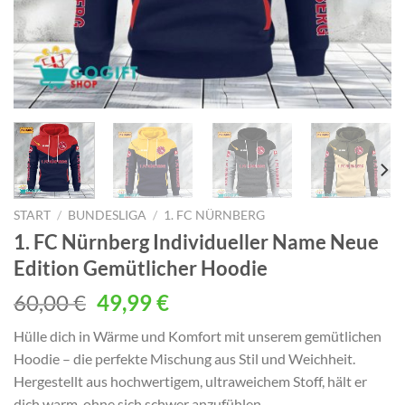
START
/
BUNDESLIGA
/
1. FC NÜRNBERG
1. FC Nürnberg Individueller Name Neue
Edition Gemütlicher Hoodie
Ursprünglicher
Aktueller
60,00
€
49,99
€
Preis
Preis
Hülle dich in Wärme und Komfort mit unserem gemütlichen
war:
ist:
Hoodie – die perfekte Mischung aus Stil und Weichheit.
60,00 €
49,99 €.
Hergestellt aus hochwertigem, ultraweichem Stoff, hält er
dich warm, ohne sich schwer anzufühlen.