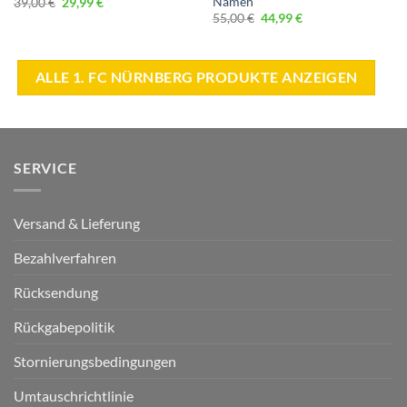
Namen
Ursprünglicher
Aktueller
39,00
€
29,99
€
Preis
Preis
Ursprünglicher
Aktueller
55,00
€
44,99
€
war:
ist:
Preis
Preis
39,00 €
29,99 €.
war:
ist:
55,00 €
44,99 €.
ALLE 1. FC NÜRNBERG PRODUKTE ANZEIGEN
SERVICE
Versand & Lieferung
Bezahlverfahren
Rücksendung
Rückgabepolitik
Stornierungsbedingungen
Umtauschrichtlinie