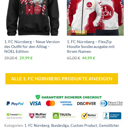
1. FC Nürnberg – Neue Version
1. FC Nürnberg – FlexZip
des Outfit für den Alltag –
Hoodie Sonderausgabe mit
NOEL Edition
Ihrem Namen
Ursprünglicher
Aktueller
Ursprünglicher
Aktueller
39,00
€
29,99
€
65,00
€
44,99
€
Preis
Preis
Preis
Preis
war:
ist:
war:
ist:
39,00 €
29,99 €.
65,00 €
44,99 €.
ALLE 1. FC NÜRNBERG PRODUKTE ANZEIGEN
Kategorien:
1. FC Nürnberg
,
Bundesliga
,
Custom Product
,
Gemütlicher