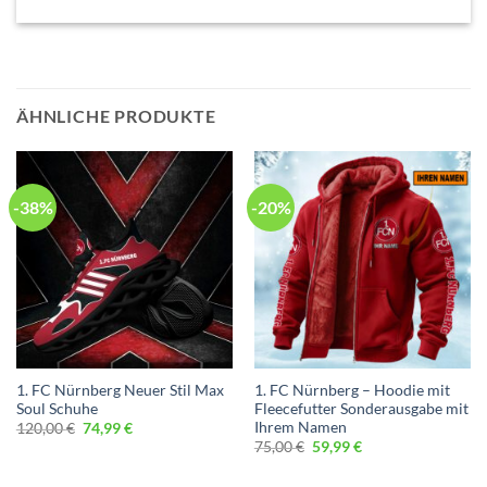
ÄHNLICHE PRODUKTE
-38%
-20%
1. FC Nürnberg Neuer Stil Max
1. FC Nürnberg – Hoodie mit
Soul Schuhe
Fleecefutter Sonderausgabe mit
Ihrem Namen
Ursprünglicher
Aktueller
120,00
€
74,99
€
Preis
Preis
Ursprünglicher
Aktueller
75,00
€
59,99
€
war:
ist:
Preis
Preis
120,00 €
74,99 €.
war:
ist: