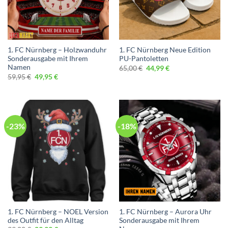
1. FC Nürnberg – Holzwanduhr
1. FC Nürnberg Neue Edition
Sonderausgabe mit Ihrem
PU-Pantoletten
Namen
Ursprünglicher
Aktueller
65,00
€
44,99
€
Preis
Preis
Ursprünglicher
Aktueller
59,95
€
49,95
€
war:
ist:
Preis
Preis
65,00 €
44,99 €.
war:
ist:
59,95 €
49,95 €.
-23%
-18%
1. FC Nürnberg – NOEL Version
1. FC Nürnberg – Aurora Uhr
des Outfit für den Alltag
Sonderausgabe mit Ihrem