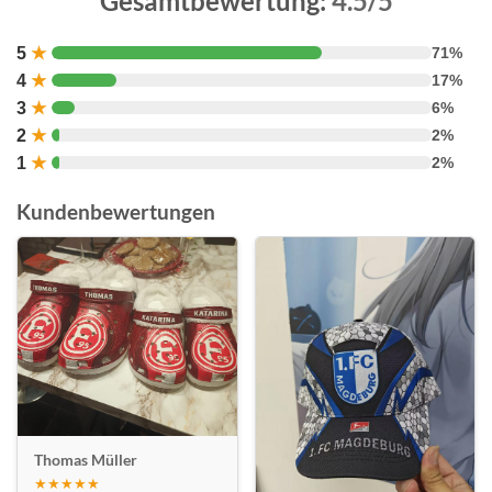
Gesamtbewertung:
4.5/5
5
★
71%
4
★
17%
3
★
6%
2
★
2%
1
★
2%
Kundenbewertungen
Thomas Müller
★★★★★