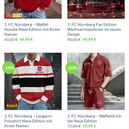
1. FC Nürnberg – Waffel-
1. FC Nürnberg Fan Edition
Hoodie Neue Edition mit Ihrem
Weihnachtspullover im neuen
Namen
Design
Ursprünglicher
Aktueller
Ursprünglicher
Aktueller
60,00
€
44,99
€
80,00
€
49,99
€
Preis
Preis
Preis
Preis
war:
ist:
war:
ist:
60,00 €
44,99 €.
80,00 €
49,99 €.
-18%
-20%
1. FC Nürnberg – Langarm-
1. FC Nürnberg – Waffelstrick-
Poloshirt Neue Edition mit
Set Neue Edition
Ihrem Namen
Ursprünglicher
Aktueller
75,00
€
59,99
€