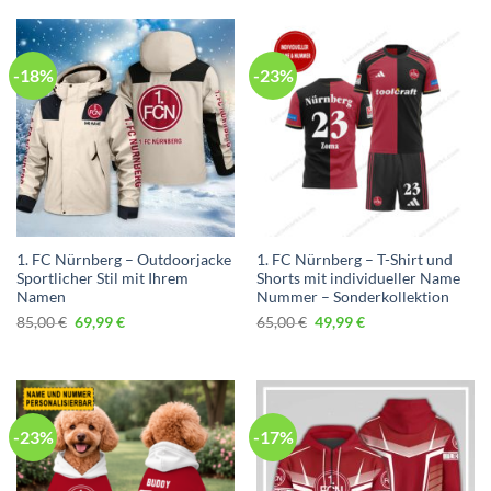
-18%
-23%
1. FC Nürnberg – Outdoorjacke
1. FC Nürnberg – T-Shirt und
Sportlicher Stil mit Ihrem
Shorts mit individueller Name
Namen
Nummer – Sonderkollektion
Ursprünglicher
Aktueller
Ursprünglicher
Aktueller
85,00
€
69,99
€
65,00
€
49,99
€
Preis
Preis
Preis
Preis
war:
ist:
war:
ist:
85,00 €
69,99 €.
65,00 €
49,99 €.
-23%
-17%