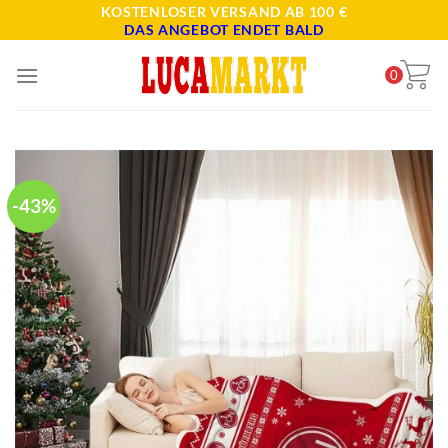
Skip
KOSTENLOSER VERSAND AB 100 €
DAS ANGEBOT ENDET BALD
to
content
0
-43%