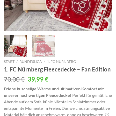
START
/
BUNDESLIGA
/
1. FC NÜRNBERG
1. FC Nürnberg Fleecedecke – Fan Edition
Ursprünglicher
Aktueller
70,00
€
39,99
€
Preis
Preis
Erlebe kuschelige Wärme und ultimativen Komfort mit
war:
ist:
unserer hochwertigen Fleecedecke!
Perfekt für gemütliche
70,00 €
39,99 €.
Abende auf dem Sofa, kühle Nächte im Schlafzimmer oder
entspannte Momente im Freien. Das weiche, atmungsaktive
Material hält dich angenehm warm, ohne zu beschweren. 🕒