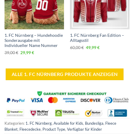
1. FC Nürnberg – Hundehoodie
1. FC Nürnberg Fan Edition –
Sonderausgabe mit
Alltagsstil
Individueller Name Nummer
Ursprünglicher
Aktueller
60,00
€
49,99
€
Preis
Preis
Ursprünglicher
Aktueller
39,00
€
29,99
€
war:
ist:
Preis
Preis
60,00 €
49,99 €.
war:
ist:
39,00 €
29,99 €.
ALLE 1. FC NÜRNBERG PRODUKTE ANZEIGEN
Kategorien:
1. FC Nürnberg
,
Available for Kids
,
Bundesliga
,
Fleece
Blanket
,
Fleecedecke
,
Product Type
,
Verfügbar für Kinder