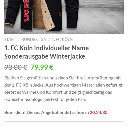
START
/
BUNDESLIGA
/
1. FC KÖLN
1. FC Köln Individueller Name
Sonderausgabe Winterjacke
Ursprünglicher
Aktueller
98,00
€
79,99
€
Preis
Preis
Bleiben Sie gemütlich und zeigen Sie Ihre Unterstützung mit
war:
ist:
der 1. FC Köln Jacke. Aus hochwertigen Materialien gefertigt,
98,00 €
79,99 €.
bietet es Wärme und Komfort und zeigt gleichzeitig das
ikonische Teamlogo, perfekt für jeden Fan.
Beeil dich! Dieses Angebot endet schon in
20:24:28