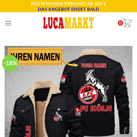
Skip
KOSTENLOSER VERSAND AB 100 €
DAS ANGEBOT ENDET BALD
to
content
0
-18%