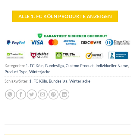
war:
ist:
war:
ist:
50,00 €
34,99 €.
75,00 €
59,99 €.
ALLE 1. FC KÖLN PRODUKTE ANZEIGEN
Kategorien:
1. FC Köln
,
Bundesliga
,
Custom Product
,
Individueller Name
,
Product Type
,
Winterjacke
Schlagwörter:
1. FC Köln
,
Bundesliga
,
Winterjacke