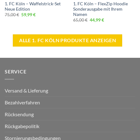
1. FC Köln – Waffelstrick-Set
1. FC Köln – FlexZip Hoodie
Neue Edition
Sonderausgabe mit Ihrem
Namen
Ursprünglicher
Aktueller
75,00
€
59,99
€
Preis
Preis
Ursprünglicher
Aktueller
65,00
€
44,99
€
war:
ist:
Preis
Preis
75,00 €
59,99 €.
war:
ist:
65,00 €
44,99 €.
ALLE 1. FC KÖLN PRODUKTE ANZEIGEN
SERVICE
Versand & Lieferung
Bezahlverfahren
Rücksendung
Rückgabepolitik
Stornierungsbedingungen