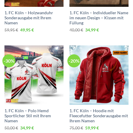
1. FC Köln – Holzwanduhr
1. FC Köln – Individueller Name
Sonderausgabe mit Ihrem
im neuen Design – Kissen mit
Namen
Füllung
Ursprünglicher
Aktueller
Ursprünglicher
Aktueller
59,95
€
49,95
€
40,00
€
34,99
€
Preis
Preis
Preis
Preis
war:
ist:
war:
ist:
59,95 €
49,95 €.
40,00 €
34,99 €.
-30%
-20%
1. FC Köln – Polo Hemd
1. FC Köln – Hoodie mit
Sportlicher Stil mit Ihrem
Fleecefutter Sonderausgabe mit
Namen
Ihrem Namen
Ursprünglicher
Aktueller
Ursprünglicher
Aktueller
50,00
€
34,99
€
75,00
€
59,99
€
Preis
Preis
Preis
Preis