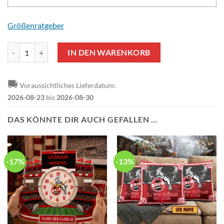
Größenratgeber
1. FC Köln Individueller Name Sonderausgabe Winterjacke Menge
IN DEN WARENKORB
🚚
Voraussichtliches Lieferdatum:
2026-08-23
bis
2026-08-30
DAS KÖNNTE DIR AUCH GEFALLEN …
-17%
-13%