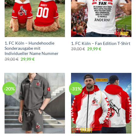
1. FC Köln – Hundehoodie
1. FC Köln – Fan Edition T-Shirt
Sonderausgabe mit
Ursprünglicher
Aktueller
39,00
€
29,99
€
Preis
Preis
Individueller Name Nummer
war:
ist:
Ursprünglicher
Aktueller
39,00
€
29,99
€
39,00 €
29,99 €.
Preis
Preis
war:
ist:
39,00 €
29,99 €.
-20%
-31%