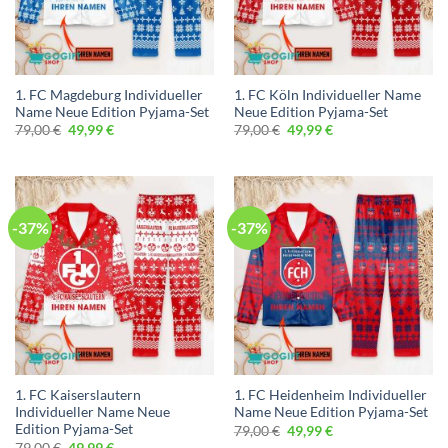
1. FC Magdeburg Individueller
1. FC Köln Individueller Name
Name Neue Edition Pyjama-Set
Neue Edition Pyjama-Set
Ursprünglicher
Aktueller
Ursprünglicher
Aktueller
79,00
€
49,99
€
79,00
€
49,99
€
Preis
Preis
Preis
Preis
war:
ist:
war:
ist:
79,00 €
49,99 €.
79,00 €
49,99 €.
-37%
-37%
1. FC Kaiserslautern
1. FC Heidenheim Individueller
Individueller Name Neue
Name Neue Edition Pyjama-Set
Edition Pyjama-Set
Ursprünglicher
Aktueller
79,00
€
49,99
€
Preis
Preis
Ursprünglicher
Aktueller
79,00
€
49,99
€