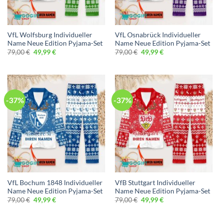
VfL Wolfsburg Individueller
VfL Osnabrück Individueller
Name Neue Edition Pyjama-Set
Name Neue Edition Pyjama-Set
Ursprünglicher
Aktueller
Ursprünglicher
Aktueller
79,00
€
49,99
€
79,00
€
49,99
€
Preis
Preis
Preis
Preis
war:
ist:
war:
ist:
79,00 €
49,99 €.
79,00 €
49,99 €.
-37%
-37%
VfL Bochum 1848 Individueller
VfB Stuttgart Individueller
Name Neue Edition Pyjama-Set
Name Neue Edition Pyjama-Set
Ursprünglicher
Aktueller
Ursprünglicher
Aktueller
79,00
€
49,99
€
79,00
€
49,99
€
Preis
Preis
Preis
Preis
war:
ist:
war:
ist:
79,00 €
49,99 €.
79,00 €
49,99 €.