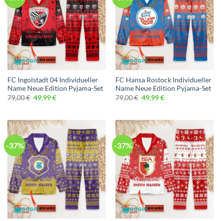
FC Ingolstadt 04 Individueller
FC Hansa Rostock Individueller
Name Neue Edition Pyjama-Set
Name Neue Edition Pyjama-Set
Ursprünglicher
Aktueller
Ursprünglicher
Aktueller
79,00
€
49,99
€
79,00
€
49,99
€
Preis
Preis
Preis
Preis
war:
ist:
war:
ist:
79,00 €
49,99 €.
79,00 €
49,99 €.
-37%
-37%