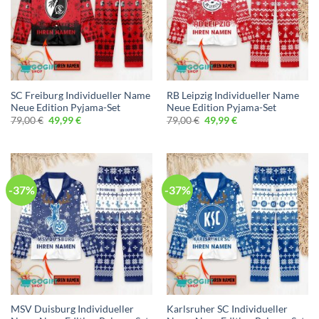
SC Freiburg Individueller Name
RB Leipzig Individueller Name
Neue Edition Pyjama-Set
Neue Edition Pyjama-Set
Ursprünglicher
Aktueller
Ursprünglicher
Aktueller
79,00
€
49,99
€
79,00
€
49,99
€
Preis
Preis
Preis
Preis
war:
ist:
war:
ist:
79,00 €
49,99 €.
79,00 €
49,99 €.
-37%
-37%
MSV Duisburg Individueller
Karlsruher SC Individueller