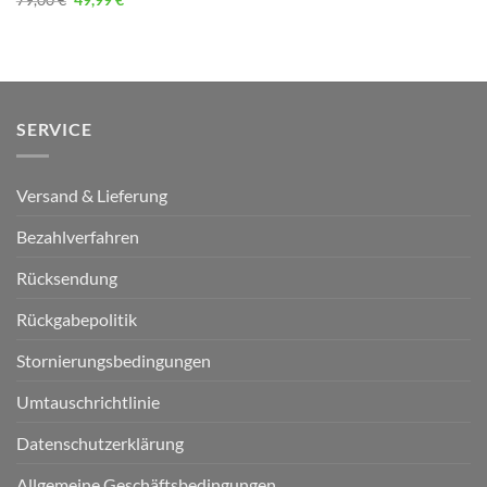
war:
ist:
Preis
Preis
79,00 €
49,99 €.
war:
ist:
79,00 €
49,99 €.
SERVICE
Versand & Lieferung
Bezahlverfahren
Rücksendung
Rückgabepolitik
Stornierungsbedingungen
Umtauschrichtlinie
Datenschutzerklärung
Allgemeine Geschäftsbedingungen