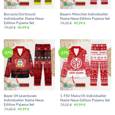
Borussia Dortmund
Bayern München Individueller
Individueller Name Neue
Name Neue Edition Pyjama-Set
Edition Pyjama-Set
Ursprünglicher
Aktueller
79,00
€
49,99
€
Preis
Preis
Ursprünglicher
Aktueller
79,00
€
49,99
€
war:
ist:
Preis
Preis
79,00 €
49,99 €.
war:
ist:
79,00 €
49,99 €.
-37%
-37%
Bayer 04 Leverkusen
1. FSV Mainz 05 Individueller
Individueller Name Neue
Name Neue Edition Pyjama-Set
Edition Pyjama-Set
Ursprünglicher
Aktueller
79,00
€
49,99
€
Preis
Preis
Ursprünglicher
Aktueller
79,00
€
49,99
€
war:
ist:
Preis
Preis
79,00 €
49,99 €.