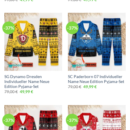
Preis
Preis
Preis
Preis
war:
ist:
war:
ist:
79,00 €
49,99 €.
79,00 €
49,99 €.
-37%
-37%
SG Dynamo Dresden
SC Paderborn 07 Individueller
Individueller Name Neue
Name Neue Edition Pyjama-Set
Edition Pyjama-Set
Ursprünglicher
Aktueller
79,00
€
49,99
€
Preis
Preis
Ursprünglicher
Aktueller
79,00
€
49,99
€
war:
ist:
Preis
Preis
79,00 €
49,99 €.
war:
ist:
79,00 €
49,99 €.
-37%
-37%