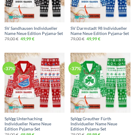
SV Sandhausen Individueller
SV Darmstadt 98 Individueller
Name Neue Edition Pyjama-Set
Name Neue Edition Pyjama-Set
Ursprünglicher
Aktueller
Ursprünglicher
Aktueller
79,00
€
49,99
€
79,00
€
49,99
€
Preis
Preis
Preis
Preis
war:
ist:
war:
ist:
79,00 €
49,99 €.
79,00 €
49,99 €.
-37%
-37%
SpVgg Unterhaching
SpVgg Greuther Fürth
Individueller Name Neue
Individueller Name Neue
Edition Pyjama-Set
Edition Pyjama-Set
Ursprünglicher
Aktueller
Ursprünglicher
Aktueller
79,00
€
49,99
€
79,00
€
49,99
€