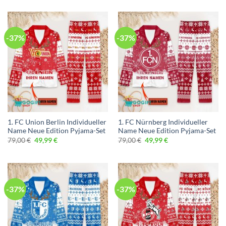
war:
ist:
79,00 €
49,99 €.
-37%
-37%
1. FC Union Berlin Individueller
1. FC Nürnberg Individueller
Name Neue Edition Pyjama-Set
Name Neue Edition Pyjama-Set
Ursprünglicher
Aktueller
Ursprünglicher
Aktueller
79,00
€
49,99
€
79,00
€
49,99
€
Preis
Preis
Preis
Preis
war:
ist:
war:
ist:
79,00 €
49,99 €.
79,00 €
49,99 €.
-37%
-37%