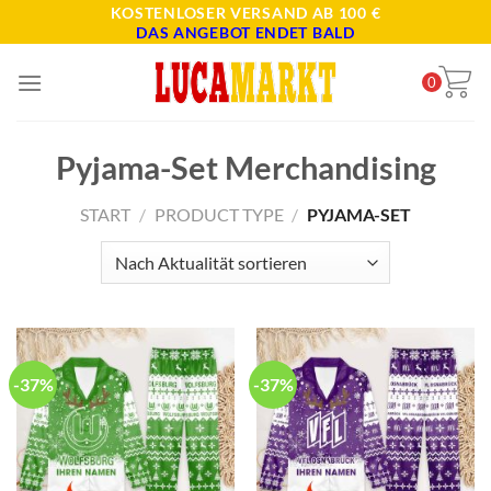
Skip
KOSTENLOSER VERSAND AB 100 €
DAS ANGEBOT ENDET BALD
to
content
0
Pyjama-Set Merchandising
START
/
PRODUCT TYPE
/
PYJAMA-SET
-37%
-37%