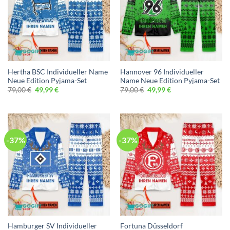
Hertha BSC Individueller Name
Hannover 96 Individueller
Neue Edition Pyjama-Set
Name Neue Edition Pyjama-Set
Ursprünglicher
Aktueller
Ursprünglicher
Aktueller
79,00
€
49,99
€
79,00
€
49,99
€
Preis
Preis
Preis
Preis
war:
ist:
war:
ist:
79,00 €
49,99 €.
79,00 €
49,99 €.
-37%
-37%
Hamburger SV Individueller
Fortuna Düsseldorf