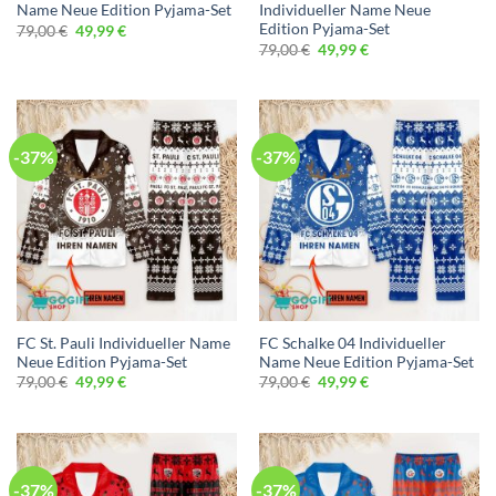
Name Neue Edition Pyjama-Set
Individueller Name Neue
Edition Pyjama-Set
Ursprünglicher
Aktueller
79,00
€
49,99
€
Preis
Preis
Ursprünglicher
Aktueller
79,00
€
49,99
€
war:
ist:
Preis
Preis
79,00 €
49,99 €.
war:
ist:
79,00 €
49,99 €.
-37%
-37%
FC St. Pauli Individueller Name
FC Schalke 04 Individueller
Neue Edition Pyjama-Set
Name Neue Edition Pyjama-Set
Ursprünglicher
Aktueller
Ursprünglicher
Aktueller
79,00
€
49,99
€
79,00
€
49,99
€
Preis
Preis
Preis
Preis
war:
ist:
war:
ist:
79,00 €
49,99 €.
79,00 €
49,99 €.
-37%
-37%