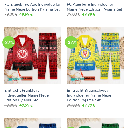
FC Erzgebirge Aue Individueller
FC Augsburg Individueller
Name Neue Edition Pyjama-Set
Name Neue Edition Pyjama-Set
Ursprünglicher
Aktueller
Ursprünglicher
Aktueller
79,00
€
49,99
€
79,00
€
49,99
€
Preis
Preis
Preis
Preis
war:
ist:
war:
ist:
79,00 €
49,99 €.
79,00 €
49,99 €.
-37%
-37%
Eintracht Frankfurt
Eintracht Braunschweig
Individueller Name Neue
Individueller Name Neue
Edition Pyjama-Set
Edition Pyjama-Set
Ursprünglicher
Aktueller
Ursprünglicher
Aktueller
79,00
€
49,99
€
79,00
€
49,99
€
Preis
Preis
Preis
Preis
war:
ist:
war:
ist:
79,00 €
49,99 €.
79,00 €
49,99 €.