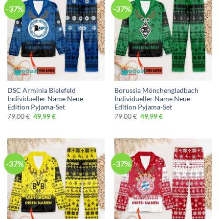
-37%
-37%
DSC Arminia Bielefeld
Borussia Mönchengladbach
Individueller Name Neue
Individueller Name Neue
Edition Pyjama-Set
Edition Pyjama-Set
Ursprünglicher
Aktueller
Ursprünglicher
Aktueller
79,00
€
49,99
€
79,00
€
49,99
€
Preis
Preis
Preis
Preis
war:
ist:
war:
ist:
79,00 €
49,99 €.
79,00 €
49,99 €.
-37%
-37%