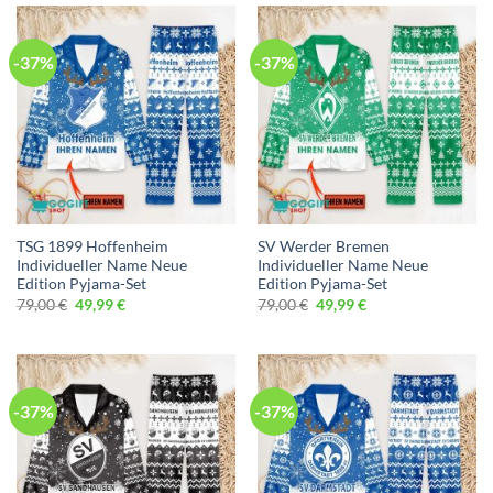
-37%
-37%
TSG 1899 Hoffenheim
SV Werder Bremen
Individueller Name Neue
Individueller Name Neue
Edition Pyjama-Set
Edition Pyjama-Set
Ursprünglicher
Aktueller
Ursprünglicher
Aktueller
79,00
€
49,99
€
79,00
€
49,99
€
Preis
Preis
Preis
Preis
war:
ist:
war:
ist:
79,00 €
49,99 €.
79,00 €
49,99 €.
-37%
-37%